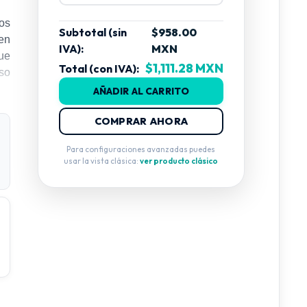
os
Subtotal (sin
$958.00
en
IVA):
MXN
ue
$1,111.28 MXN
Total (con IVA):
so
AÑADIR AL CARRITO
COMPRAR AHORA
Para configuraciones avanzadas puedes
usar la vista clásica:
ver producto clásico