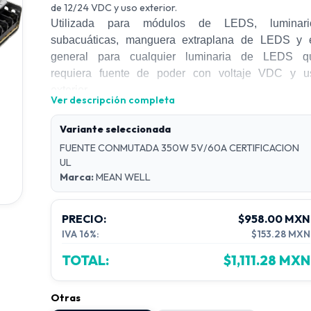
de 12/24 VDC y uso exterior.
Utilizada para módulos de LEDS, luminari
subacuáticas, manguera extraplana de LEDS y 
general para cualquier luminaria de LEDS q
requiera fuente de poder con voltaje VDC y u
exterior.
Ver descripción completa
CARACTERISTICAS
*Modelo:
LRS-350-05
Variante seleccionada
*Voltaje de alimentación:
90-265VAC
FUENTE CONMUTADA 350W 5V/60A CERTIFICACION
*Voltaje de salida 5VDC
UL
*Amperes:
60A
Marca:
MEAN WELL
*
watts:
350W
-------------------------------------------
-----
--------------------
PRECIO:
$958.00 MXN
*Modelo:
LRS-350-12
IVA 16%:
$153.28 MXN
*Voltaje de alimentación:
90-265VAC
*Voltaje de salida 12V
TOTAL:
$1,111.28 MXN
*
Amperes:
29A
*watts:
350W
Otras
--------------------------------------------------------------------