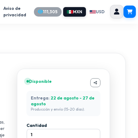
Aviso de
111,305
MXN
USD
privacidad
Disponible
Entrega:
22 de agosto - 27 de
agosto
Producción y envío (15-20 días).
as,
Cantidad
ier
aje