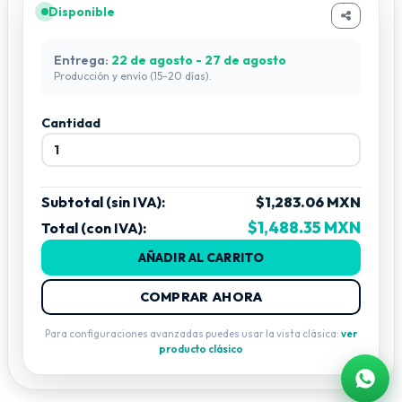
Disponible
Entrega:
22 de agosto - 27 de agosto
Producción y envío (15-20 días).
Cantidad
Subtotal (sin IVA):
$1,283.06 MXN
$1,488.35 MXN
Total (con IVA):
AÑADIR AL CARRITO
COMPRAR AHORA
Para configuraciones avanzadas puedes usar la vista clásica:
ver
producto clásico