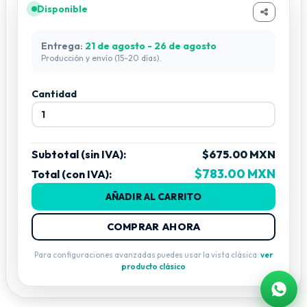
cuenta con 2 puertos de salida Marcados como V- y V+,
Disponible
utilice 1 o ambos respetando la polaridad, NO
CONECTE UNA CARGA MAYOR AL 80% DE LA
Entrega:
21 de agosto - 26 de agosto
CAPACIDAD MAXIMA DE LA FUENTE PARA EVITAR
Producción y envío (15-20 días).
DAÑOS. El ajuste de Voltaje V ADJ NO deberá ser
modificado ya que esto podrá causar daños tanto a la
Cantidad
fuente como a la carga que a ella se conecte. El voltaje
de entrada es de 127VAC-277VAC (Para el uso de
127VAC es necesario cambiar el selector de voltaje).
Subtotal (sin IVA):
$675.00 MXN
$783.00 MXN
Total (con IVA):
AÑADIR AL CARRITO
COMPRAR AHORA
Para configuraciones avanzadas puedes usar la vista clásica:
ver
producto clásico