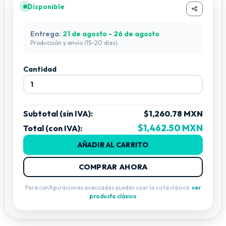
•
TERBLY: Terbly LS-2R, Terbly LBM-2R.
Disponible
•
TRITON-BLUE: Triton Blue 2R Beam.
Entrega:
21 de agosto - 26 de agosto
•
ELATION: Elation Rayzor Beam 2R, Elation Sniper 2R.
Producción y envío (15-20 días).
•
BRITEQ: BTX-Beam 2R.
Cantidad
•
LITETEK: BEAM 2R
Subtotal (sin IVA):
$1,260.78 MXN
$1,462.50 MXN
Total (con IVA):
AÑADIR AL CARRITO
COMPRAR AHORA
Para configuraciones avanzadas puedes usar la vista clásica:
ver
producto clásico