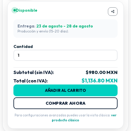
·
GTD
: GTD-230 II SPOT
·
Highlite
: Infinity iB-5R
Disponible
·
Lightsky
: E230
·
Lightsky
: F230
·
Lightsky
: IP1000E
Entrega:
23 de agosto - 28 de agosto
·
PR light
: XR 230 Spot
Producción y envío (15-20 días).
·
SSP
: Beam Spot 230
·
Steinigke
: Futurelight PLB-230
Cantidad
Subtotal (sin IVA):
$980.00 MXN
$1,136.80 MXN
Total (con IVA):
AÑADIR AL CARRITO
COMPRAR AHORA
Para configuraciones avanzadas puedes usar la vista clásica:
ver
producto clásico