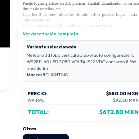
Puede lograr gráficos en 3D, plasmas, Radial, Ecualizador, color scro
lluvias de estrellas, etc.
Con los 3 colores primarios de alto brillo puedes logras hasta
millones colores
Cada tubo es auto configurables con conector
Macho
CLIC Para Ver Controladores Disponibles
Ver descripción completa
Variante seleccionada
Meteoro 3d tubo vertical 20 pixel auto configurable IC
WS2811, 60 LED 5050 VOLTAJE 12 VDC consumo 8.5W
medida 1m
Marca:
RCLIGHTING
PRECIO:
$580.00 MXN
IVA 16%:
$92.80 MXN
TOTAL:
$672.80 MXN
Otras