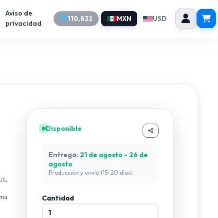
Aviso de
110,832
MXN
USD
privacidad
Disponible
Entrega:
21 de agosto - 26 de
agosto
Producción y envío (15-20 días).
ub,
ena
Cantidad