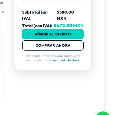
ll,
Subtotal (sin
$580.00
 16
IVA):
MXN
$672.80 MXN
Total (con IVA):
AÑADIR AL CARRITO
COMPRAR AHORA
Para configuraciones avanzadas puedes
usar la vista clásica:
ver producto clásico