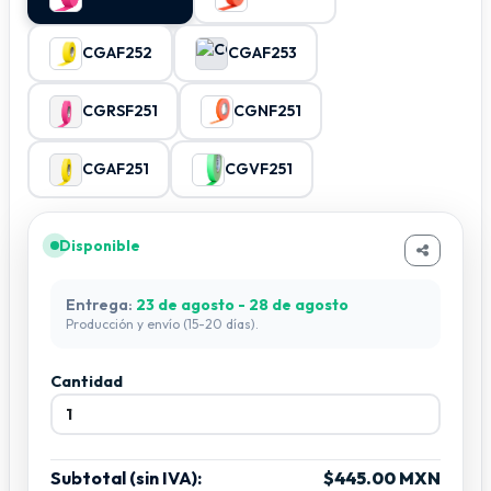
sociales.
📌 La cinta gaffer adhesiva es la solución confiable para técnicos,
CGAF252
CGAF253
iluminadores, sonidistas y productores que necesitan
organización, seguridad y profesionalismo en sus instalaciones.
Cinta Gaffer, Cinta Adhesiva, Cinta Para Escenarios, Producción
CGRSF251
CGNF251
De Eventos, Cinta De Piso, Iluminación Profesional, Tape Gaffer
Eventos En Vivo, Montaje De Escenarios
CGAF251
CGVF251
Disponible
Entrega:
23 de agosto - 28 de agosto
Producción y envío (15-20 días).
Cantidad
Subtotal (sin IVA):
$445.00 MXN