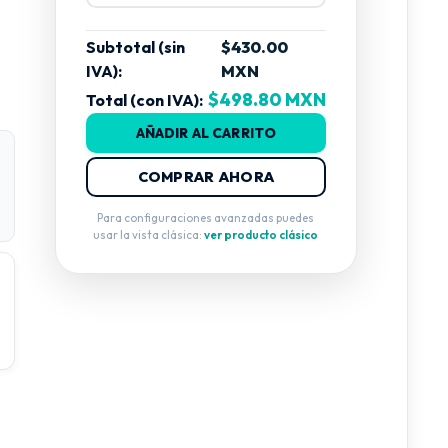
Subtotal (sin
$430.00
IVA):
MXN
$498.80 MXN
Total (con IVA):
AÑADIR AL CARRITO
COMPRAR AHORA
Para configuraciones avanzadas puedes
usar la vista clásica:
ver producto clásico
n