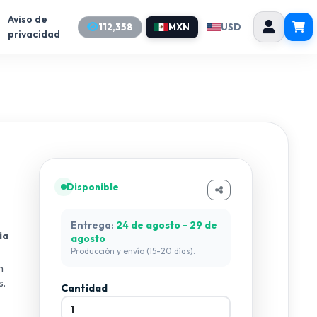
Aviso de
112,358
MXN
USD
privacidad
Disponible
Entrega:
24 de agosto - 29 de
ia
agosto
Producción y envío (15-20 días).
n
s.
Cantidad