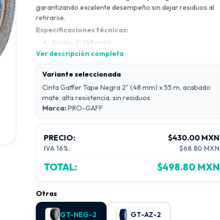
garantizando excelente desempeño sin dejar residuos al
retirarse.
Especificaciones técnicas:
Ancho: 2” (48 mm)
Largo: 55 m
Ver descripción completa
Espesor: 11 mils
Resistencia a la tensión: 45 lb/in
Variante seleccionada
Elongación: 5%
Cinta Gaffer Tape Negra 2" (48 mm) x 55 m, acabado
Adhesión a metal: 80 oz/in
mate, alta resistencia, sin residuos
Rango de temperatura de trabajo: 10°C a 95°C
Marca:
PRO-GAFF
Características:
Alta adherencia y fijación segura
PRECIO:
$430.00 MXN
Fácil de cortar manualmente
IVA 16%:
$68.80 MXN
Remoción limpia sin residuos
TOTAL:
Acabado mate antirreflejante
$498.80 MXN
Resistente a la intemperie y abrasión
Otras
Aplicaciones:
Ideal para fijación de cables, montaje temporal, marcaje e
piso, producción escénica, cine, fotografía, eventos y
GT-NEG-2
GT-AZ-2