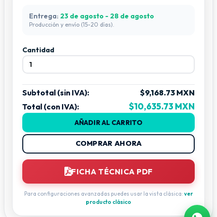
Entrega:
23 de agosto - 28 de agosto
Producción y envío (15-20 días).
Cantidad
Subtotal (sin IVA):
$9,168.73 MXN
$10,635.73 MXN
Total (con IVA):
AÑADIR AL CARRITO
COMPRAR AHORA
FICHA TÉCNICA PDF
Para configuraciones avanzadas puedes usar la vista clásica:
ver
producto clásico