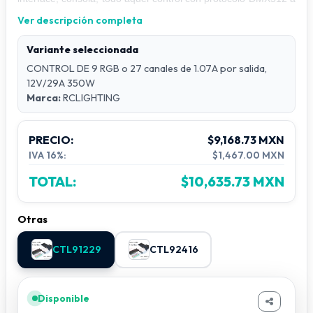
si darle efecto individual o en conjunto.
Ver descripción completa
Se fabrican en 12 VDC o 24 VDC.
Fuente: Marca Meand Well
Variante seleccionada
Voltaje de alimentación: 120 VCA 50/60Hz
CONTROL DE 9 RGB o 27 canales de 1.07A por salida,
Voltaje de salida: 12V 9 ~ RGB ó PIXEL 27 salidas de 1.07A.
12V/29A 350W
por cada salida 29A en Ttola
Marca:
RCLIGHTING
Voltaje de salida: 24V 9 ~ RGB ó PIXEL 27 salidas de 0.54A.
por cada salida 14.6A en Total
PRECIO:
$9,168.73 MXN
IVA 16%:
$1,467.00 MXN
TOTAL:
$10,635.73 MXN
Otras
CTL91229
CTL92416
Disponible