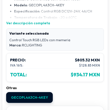
Modelo
: GECOPL4A3CH-4KEY
Especificación
: Control RGB DC12V-24V, 4A/CH
Temperatura de Trabajo
: -20 a 60°C
Ver descripción completa
Tensión de Alimentación
: DC12-24V
Salida
: 3 canales
Variante seleccionada
Modo de Conexión
: Ánodo común
Control Touch RGB LEDs con memeria
Dimensión Exterior
: L86xW86xH36 mm
Marca:
RCLIGHTING
Tamaño del Paquete
: L115xW110xH56 mm
Peso
: 185g
PRECIO:
$805.32 MXN
Consumo de Energía Estático
: <1W
IVA 16%:
$128.85 MXN
Corriente de Salida
: <4A (cada canal)
TOTAL:
$934.17 MXN
Otras
GECOPL4A3CH-4KEY