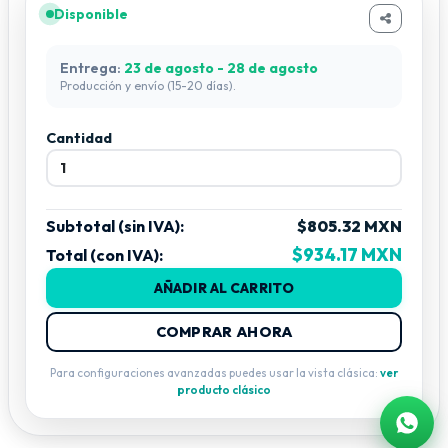
Disponible
Entrega:
23 de agosto - 28 de agosto
Producción y envío (15-20 días).
Cantidad
Subtotal (sin IVA):
$805.32 MXN
$934.17 MXN
Total (con IVA):
AÑADIR AL CARRITO
COMPRAR AHORA
Para configuraciones avanzadas puedes usar la vista clásica:
ver
producto clásico