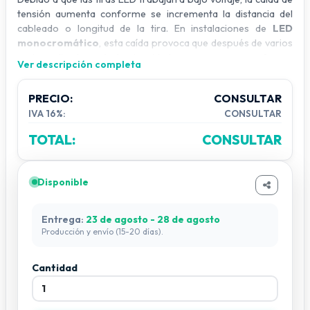
tensión aumenta conforme se incrementa la distancia del
cableado o longitud de la tira. En instalaciones de
LED
monocromático
, esta caída provoca que después de varios
metros disminuya la luminosidad y se genere un esfuerzo
Ver descripción completa
adicional en el inicio de la tira, pudiendo causar
sobrecalentamiento
y daños en las pistas.
PRECIO:
CONSULTAR
Por esta razón, se recomienda instalar un
amplificador
IVA 16%:
CONSULTAR
reforzador cada 5 metros
de tira LED, o bien asegurarse
de que la fuente proporcione
mínimo 3 amperes por salida
TOTAL:
CONSULTAR
cuando la instalación lo requiera.
Este dispositivo permite mantener un brillo uniforme en toda
la línea y protege la integridad eléctrica de la instalación.
Disponible
Entrega:
23 de agosto - 28 de agosto
Producción y envío (15-20 días).
Cantidad