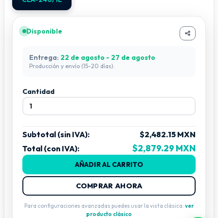
Disponible
Entrega:
22 de agosto - 27 de agosto
Producción y envío (15-20 días).
Cantidad
Subtotal (sin IVA):
$2,482.15 MXN
$2,879.29 MXN
Total (con IVA):
AÑADIR AL CARRITO
COMPRAR AHORA
Para configuraciones avanzadas puedes usar la vista clásica:
ver
producto clásico